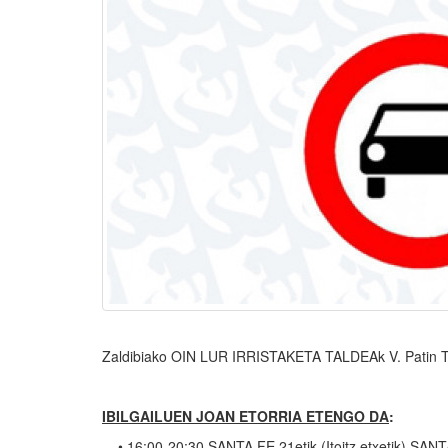
Zaldibiako OIN LUR IRRISTAKETA TALDEAk V. Patin 
IBILGAILUEN JOAN ETORRIA ETENGO DA
:
• 16:00-20:30 SANTA FE 21etik (Itoitz etxetik) SANT