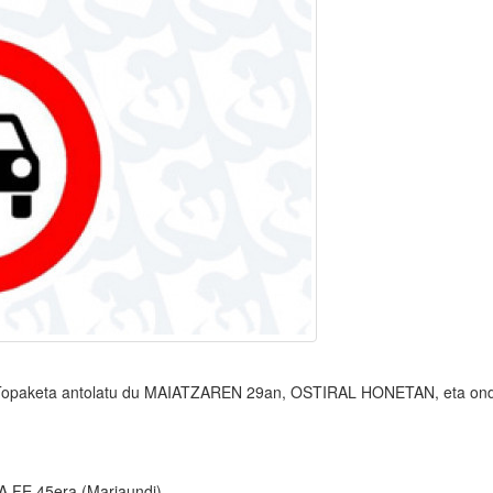
Topaketa antolatu du MAIATZAREN 29an, OSTIRAL HONETAN, eta ond
A FE 45era (Mariaundi)