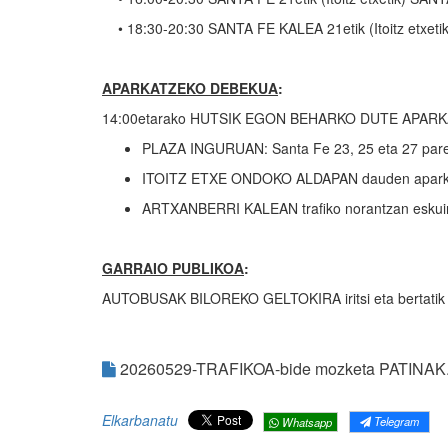
• 18:30-20:30 SANTA FE KALEA 21etik (Itoitz etxet
APARKATZEKO DEBEKUA
:
14:00etarako HUTSIK EGON BEHARKO DUTE APAR
PLAZA INGURUAN: Santa Fe 23, 25 eta 27 par
ITOITZ ETXE ONDOKO ALDAPAN dauden apark
ARTXANBERRI KALEAN trafiko norantzan eskuin
GARRAIO PUBLIKOA
:
AUTOBUSAK BILOREKO GELTOKIRA iritsi eta bertatik a
20260529-TRAFIKOA-bide mozketa PATINAK.
Elkarbanatu
Telegram
Whatsapp