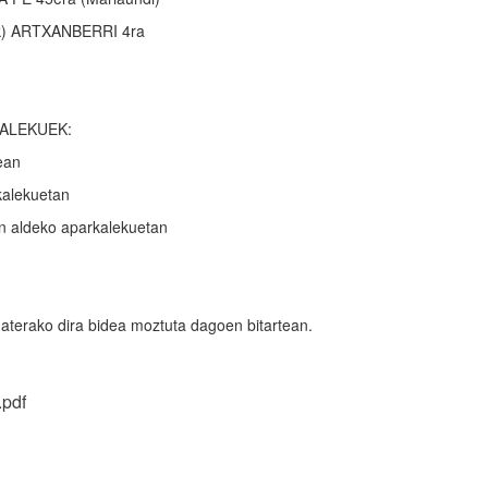
ik) ARTXANBERRI 4ra
KALEKUEK:
ean
alekuetan
 aldeko aparkalekuetan
terako dira bidea moztuta dagoen bitartean.
pdf