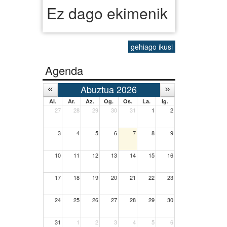
Ez dago ekimenik
gehiago ikusi
Agenda
Abuztua 2026
Al.
Ar.
Az.
Og.
Os.
La.
Ig.
27
28
29
30
31
1
2
3
4
5
6
7
8
9
10
11
12
13
14
15
16
17
18
19
20
21
22
23
24
25
26
27
28
29
30
31
1
2
3
4
5
6