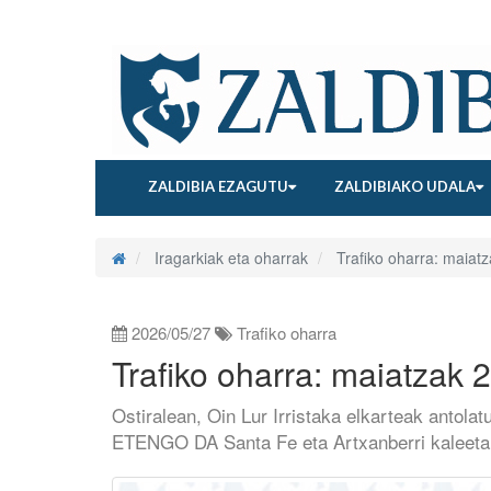
ZALDIBIA EZAGUTU
ZALDIBIAKO UDALA
Iragarkiak eta oharrak
Trafiko oharra: maiatza
2026/05/27
Trafiko oharra
Trafiko oharra: maiatzak 2
Ostiralean, Oin Lur Irristaka elkarteak antola
ETENGO DA Santa Fe eta Artxanberri kaleeta