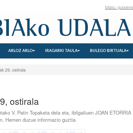
ARLOZ ARLO
IRAGARKI TAULA
BULEGO BIRTUALA
k 29, ostirala
9, ostirala
tutako V. Patin Topaketa dela eta, ibilgailuen JOAN ETORRIA
n. Hemen duzue informazio guztia.