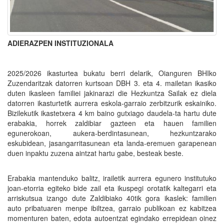
ADIERAZPEN INSTITUZIONALA
2025/2026 ikasturtea bukatu berri delarik, Oianguren BHIko
Zuzendaritzak datorren kurtsoan DBH 3. eta 4. mailetan ikasiko
duten ikasleen familiei jakinarazi die Hezkuntza Sailak ez diela
datorren ikasturtetik aurrera eskola-garraio zerbitzurik eskainiko.
Bizilekutik ikastetxera 4 km baino gutxiago daudela-ta hartu dute
erabakia, horrek zaldibiar gazteen eta hauen familien
egunerokoan, aukera-berdintasunean, hezkuntzarako
eskubidean, jasangarritasunean eta landa-eremuen garapenean
duen inpaktu zuzena aintzat hartu gabe, besteak beste.
Erabakia mantenduko balitz, irailetik aurrera egunero institutuko
joan-etorria egiteko bide zail eta ikuspegi orotatik kaltegarri eta
arriskutsua izango dute Zaldibiako 40tik gora ikaslek: familien
auto pribatuaren menpe ibiltzea, garraio publikoan ez kabitzea
momenturen baten, edota autoentzat egindako errepidean oinez