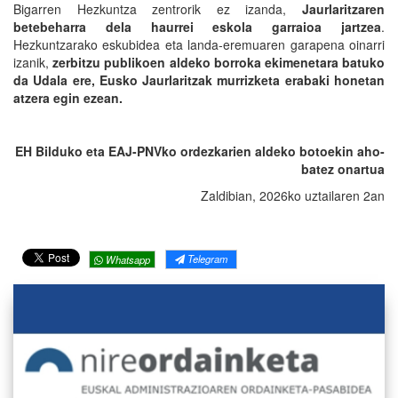
Bigarren Hezkuntza zentrorik ez izanda,
Jaurlaritzaren
betebeharra dela haurrei eskola garraioa jartzea
.
Hezkuntzarako eskubidea eta landa-eremuaren garapena oinarri
izanik,
zerbitzu publikoen aldeko borroka ekimenetara batuko
da Udala ere, Eusko Jaurlaritzak murrizketa erabaki honetan
atzera egin ezean.
EH Bilduko eta EAJ-PNVko ordezkarien aldeko botoekin aho-
batez onartua
Zaldibian, 2026ko uztailaren 2an
Telegram
Whatsapp