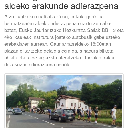
aldeko erakunde adierazpena
Atzo iluntzeko udalbatzarrean, eskola-garraioa
bermatzearen aldeko adierazpena onartu zen aho-
batez, Eusko Jaurlaritzako Hezkuntza Sailak DBH 3 eta
4ko ikasleak institutura joateko autobusik gabe uzteko
erabakiaren aurrean. Gaur arratsaldeko 18:00etan
plazan elkartzeko deialdia egin da, sinadura bilketa
abiatu eta talde-argazkia ateratzeko. Jarraian irakur
dezakezue adierazpena osorik.