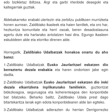
edo bizikletaz ibiltzea. Argi eta garbi irtenbide desegoki eta
kaltegarriak guztiak.
Aldebakarreko erabaki ulertezin eta zerbitzu publikoen murrizketa
honen aurrean, Zaldibiako ikasleek eta haien familiek, eta oro har,
hezkuntza komunitate eta herri osoak, beren desadostasuna
agertu dute eta hartarako antolatzen hasi dira. Egungo ikasleen
eskubideen alde eta etorriko direnen alde.
Horregatik,
Zaldibiako Udalbatzak honakoa onartu du aho
batez:
1-Zaldibiako Udalbatzak
Eusko Jaurlaritzari eskatzen dio
berraztertu dezala erabakia
eta haren ondorioen jabe egin
dadila.
2-Zaldibiako Udalbatzak
Eusko Jaurlaritzari eskatzen dio ireki
dezala elkarrizketa inplikatutako familiekin
, guztiontzat
bidezkoagoa, seguruagoa eta koherenteagoa den konponbide
bat bilatzeko. Beharko balitz, Zaldibiako Udala prest dago
bitartekaritza lanak egin edota konponbidearen alde lan egiteko.
3-Zaldibiako Udalbatzak adierazten du herrian Derrigorrezko