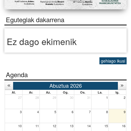
Egutegiak dakarrena
Ez dago ekimenik
gehiago ikusi
Agenda
Abuztua 2026
Al.
Ar.
Az.
Og.
Os.
La.
Ig.
27
28
29
30
31
1
2
3
4
5
6
7
8
9
10
11
12
13
14
15
16