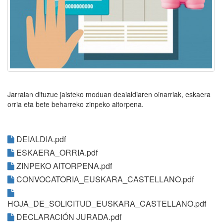
Jarraian dituzue jaisteko moduan deaialdiaren oinarriak, eskaera
orria eta bete beharreko zinpeko aitorpena.
DEIALDIA.pdf
ESKAERA_ORRIA.pdf
ZINPEKO AITORPENA.pdf
CONVOCATORIA_EUSKARA_CASTELLANO.pdf
HOJA_DE_SOLICITUD_EUSKARA_CASTELLANO.pdf
DECLARACIÓN JURADA.pdf