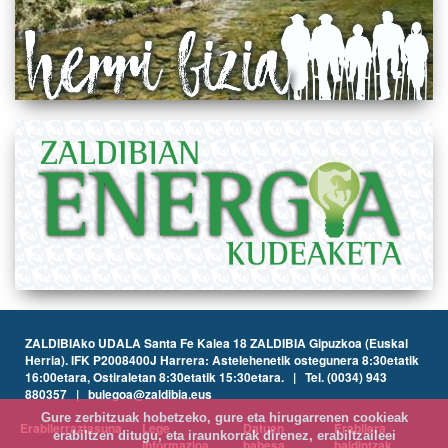
ZALDIBIAko UDALA Santa Fe Kalea 18 ZALDIBIA Gipuzkoa (Euskal
Herria). IFK P2008400J Harrera: Astelehenetik ostegunera 8:30etatik
16:00etara, Ostiraletan 8:30etatik 15:30etara. | Tel. (0034) 943
880357 | bulegoa@zaldibia.eus
Gure zerbitzuak hobetzeko, gure eta hirugarrenen cookieak
Erabilerraztasuna
Lege
Datuen
Erabilera
erabiltzen ditugu, eta iraunkorrak direnez, erabiltzaileei
informazioa
babesa
baldintzak