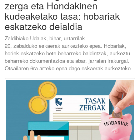
zerga eta Hondakinen
kudeaketako tasa: hobariak
eskatzeko deialdia
Zaldibiako Udalak, bihar, urtarrilak
20, zabalduko eskaerak aurkezteko epea. Hobariak,
horiek eskatzeko bete beharreko baldintzak, aurkeztu
beharreko dokumentazioa eta abar, jarraian irakurgai.
Otsailaren 6ra arteko epea dago eskaerak aurkezteko.