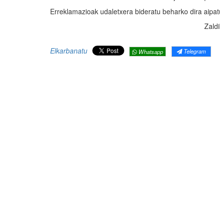
Erreklamazioak udaletxera bideratu beharko dira aipa
Zald
Elkarbanatu
Telegram
Whatsapp