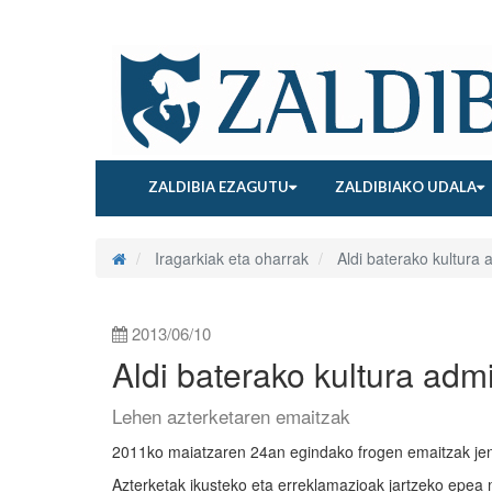
ZALDIBIA EZAGUTU
ZALDIBIAKO UDALA
Iragarkiak eta oharrak
Aldi baterako kultura 
2013/06/10
Aldi baterako kultura admi
Lehen azterketaren emaitzak
2011ko maiatzaren 24an egindako frogen emaitzak jen
Azterketak ikusteko eta erreklamazioak jartzeko epea 