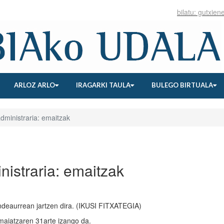
ARLOZ ARLO
IRAGARKI TAULA
BULEGO BIRTUALA
administraria: emaitzak
nistraria: emaitzak
deaurrean jartzen dira. (IKUSI FITXATEGIA)
maiatzaren 31arte izango da.