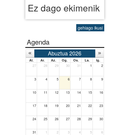
Ez dago ekimenik
gehiago ikusi
Agenda
Abuztua 2026
Al.
Ar.
Az.
Og.
Os.
La.
Ig.
27
28
29
30
31
1
2
3
4
5
6
7
8
9
10
11
12
13
14
15
16
17
18
19
20
21
22
23
24
25
26
27
28
29
30
31
1
2
3
4
5
6