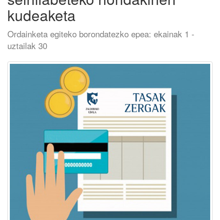
kudeaketa
Ordainketa egiteko borondatezko epea: ekainak 1 -
uztailak 30