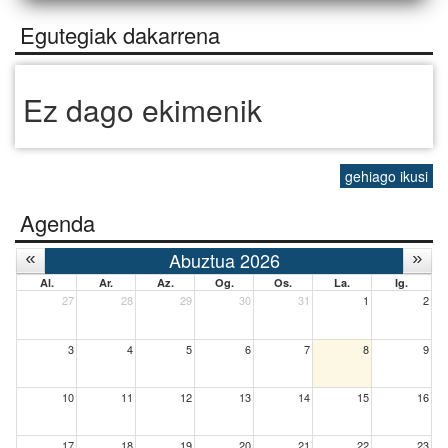
Egutegiak dakarrena
Ez dago ekimenik
gehiago ikusi
Agenda
Abuztua 2026
Al.
Ar.
Az.
Og.
Os.
La.
Ig.
27
28
29
30
31
1
2
3
4
5
6
7
8
9
10
11
12
13
14
15
16
17
18
19
20
21
22
23