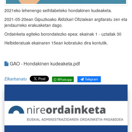
2021eko lehenengo seihilabeteko hondakinen kudeaketa.
2021-05-20ean Gipuzkoako Aldizkari Ofizialean argitaratu zen eta
jendaurreko erakusketan dago.
Ordainketa egiteko borondatezko epea: ekainak 1 - uztailak 30
Helbideratuak ekainaren 15ean kobratuko dira kontutik.
GAO - Hondakinen kudeaketa.pdf
Elkarbanatu
Telegram
Whatsapp